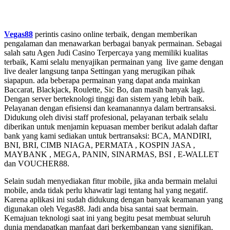
Vegas88
perintis casino online terbaik, dengan memberikan
pengalaman dan menawarkan berbagai banyak permainan. Sebagai
salah satu Agen Judi Casino Terpercaya yang memiliki kualitas
terbaik, Kami selalu menyajikan permainan yang live game dengan
live dealer langsung tanpa Settingan yang merugikan pihak
siapapun. ada beberapa permainan yang dapat anda mainkan
Baccarat, Blackjack, Roulette, Sic Bo, dan masih banyak lagi.
Dengan server berteknologi tinggi dan sistem yang lebih baik.
Pelayanan dengan efisiensi dan keamanannya dalam bertransaksi.
Didukung oleh divisi staff profesional, pelayanan terbaik selalu
diberikan untuk menjamin kepuasan member berikut adalah daftar
bank yang kami sediakan untuk bertransaksi: BCA, MANDIRI,
BNI, BRI, CIMB NIAGA, PERMATA , KOSPIN JASA ,
MAYBANK , MEGA, PANIN, SINARMAS, BSI , E-WALLET
dan VOUCHER88.
Selain sudah menyediakan fitur mobile, jika anda bermain melalui
mobile, anda tidak perlu khawatir lagi tentang hal yang negatif.
Karena aplikasi ini sudah didukung dengan banyak keamanan yang
digunakan oleh Vegas88. Jadi anda bisa santai saat bermain.
Kemajuan teknologi saat ini yang begitu pesat membuat seluruh
dunia mendapatkan manfaat dari berkembangan yang signifikan,