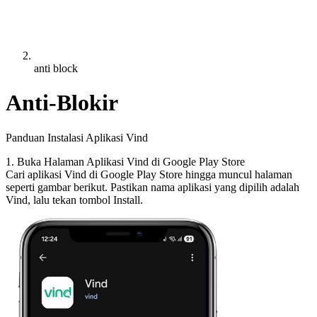
anti block
Anti-Blokir
Panduan Instalasi Aplikasi Vind
1. Buka Halaman Aplikasi Vind di Google Play Store
Cari aplikasi Vind di Google Play Store hingga muncul halaman
seperti gambar berikut. Pastikan nama aplikasi yang dipilih adalah
Vind, lalu tekan tombol Install.