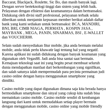
Baccarat, Blackjack, Roulette, Sic Bo, dan masih banyak lagi.
Dengan server berteknologi tinggi dan sistem yang lebih baik.
Pelayanan dengan efisiensi dan keamanannya dalam bertransaksi.
Didukung oleh divisi staff profesional, pelayanan terbaik selalu
diberikan untuk menjamin kepuasan member berikut adalah daftar
bank yang kami sediakan untuk bertransaksi: BCA, MANDIRI,
BNI, BRI, CIMB NIAGA, PERMATA , KOSPIN JASA ,
MAYBANK , MEGA, PANIN, SINARMAS, BSI , E-WALLET
dan VOUCHER88.
Selain sudah menyediakan fitur mobile, jika anda bermain melalui
mobile, anda tidak perlu khawatir lagi tentang hal yang negatif.
Karena aplikasi ini sudah didukung dengan banyak keamanan yang
digunakan oleh Vegas88. Jadi anda bisa santai saat bermain.
Kemajuan teknologi saat ini yang begitu pesat membuat seluruh
dunia mendapatkan manfaat dari berkembangan yang signifikan,
dan salah satunya ialah mempermudah para pecinta permainan judi
casino online dengan hanya menggunakan smartphone yang
dimiliki.
Casino mobile yang dapat digunakan dimana saja kita berada hanya
bermodalkan smartphone dan sinyal yang cukup kita sudah bisa
memainkan casino mobile. Casino mobile sendiri di kembangan
langsung dari kami untuk memudahkan setiap player bermain
dengan menggunakan mobile, casino online yang mobile friendly