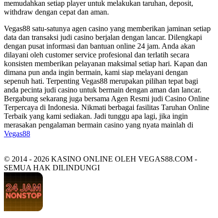
memudahkan setiap player untuk melakukan taruhan, deposit,
withdraw dengan cepat dan aman.
Vegas88 satu-satunya agen casino yang memberikan jaminan setiap
data dan transaksi judi casino berjalan dengan lancar. Dilengkapi
dengan pusat informasi dan bantuan online 24 jam. Anda akan
dilayani oleh customer service profesional dan terlatih secara
konsisten memberikan pelayanan maksimal setiap hari. Kapan dan
dimana pun anda ingin bermain, kami siap melayani dengan
sepenuh hati. Terpenting Vegas88 merupakan pilihan tepat bagi
anda pecinta judi casino untuk bermain dengan aman dan lancar.
Bergabung sekarang juga bersama Agen Resmi judi Casino Online
Terpercaya di Indonesia. Nikmati berbagai fasilitas Taruhan Online
Terbaik yang kami sediakan. Jadi tunggu apa lagi, jika ingin
merasakan pengalaman bermain casino yang nyata mainlah di
Vegas88
© 2014 - 2026 KASINO ONLINE OLEH VEGAS88.COM -
SEMUA HAK DILINDUNGI