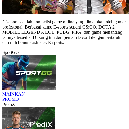
"E-sports adalah kompetisi game online yang dimainkan oleh gamer
profesional. Berbagai game E-sports seperti CS:GO, DOTA 2,
MOBILE LEGENDS, LOL, PUBG, FIFA, dan game menantang
lainnya tersedia. Dukung tim dan pemain favorit dengan bertaruh
dan raih bonus cashback E-sports.
SportGG
MAINKAN
PROMO
PrediX