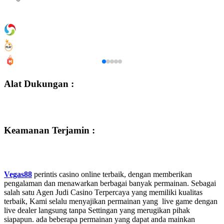
Alat Dukungan :
Keamanan Terjamin :
Vegas88
perintis casino online terbaik, dengan memberikan
pengalaman dan menawarkan berbagai banyak permainan. Sebagai
salah satu Agen Judi Casino Terpercaya yang memiliki kualitas
terbaik, Kami selalu menyajikan permainan yang live game dengan
live dealer langsung tanpa Settingan yang merugikan pihak
siapapun. ada beberapa permainan yang dapat anda mainkan