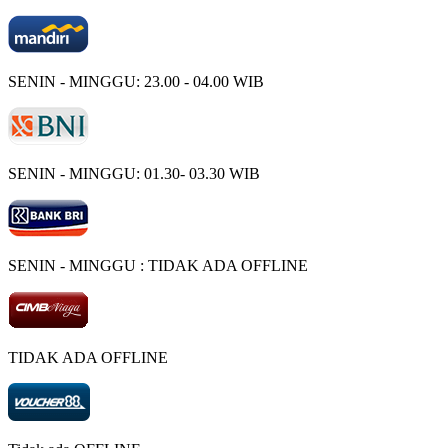
SENIN - MINGGU: 23.00 - 04.00 WIB
SENIN - MINGGU: 01.30- 03.30 WIB
SENIN - MINGGU : TIDAK ADA OFFLINE
TIDAK ADA OFFLINE