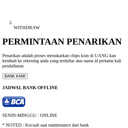
WITHDRAW
PERMINTAAN PENARIKAN
Penarikan adalah proses menukarkan chips koin di UANG kan
kembali ke rekening anda yang terdaftar atas nama id pertama kali
pendaftaran.
BANK KAMI
JADWAL BANK OFFLINE
SENIN-MINGGU : ONLINE
* NOTED : Kecuali saat maintenance dari bank