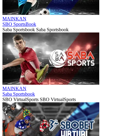
MAINKAN
SBO SportsBook
Saba Sportsbook
Saba Sportsbook
MAINKAN
Saba Sportsbook
SBO VirtualSports
SBO VirtualSports