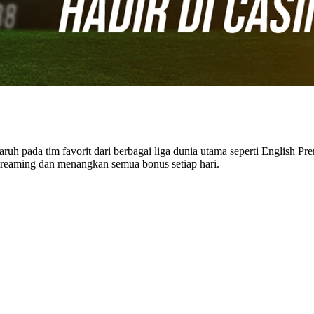
h pada tim favorit dari berbagai liga dunia utama seperti English P
streaming dan menangkan semua bonus setiap hari.