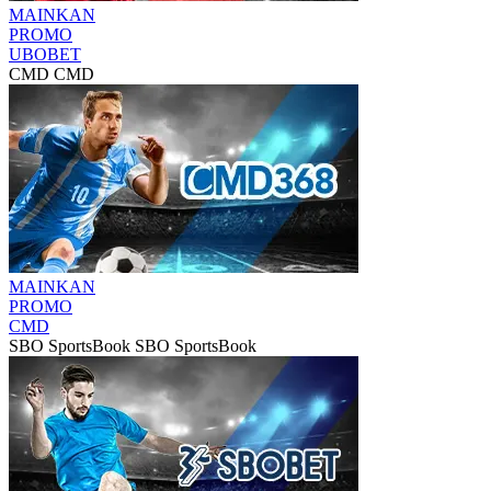
MAINKAN
PROMO
UBOBET
CMD
CMD
MAINKAN
PROMO
CMD
SBO SportsBook
SBO SportsBook