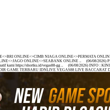
NE<>BRI ONLINE<>CIMB NIAGA ONLINE<>PERMATA ONL
NLINE<>JAGO ONLINE<>SEABANK ONLINE ..
(06/08/2026)
P
natif kami https://shortku.id/vegas88-gg ..
(06/08/2026)
INFO : KI
DIR GAME TERBARU IDNLIVE VEGAS88 LIVE BACCARAT 