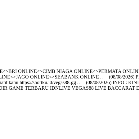
NE<>BRI ONLINE<>CIMB NIAGA ONLINE<>PERMATA ONL
NLINE<>JAGO ONLINE<>SEABANK ONLINE ..
(08/08/2026)
P
natif kami https://shortku.id/vegas88-gg ..
(08/08/2026)
INFO : KI
DIR GAME TERBARU IDNLIVE VEGAS88 LIVE BACCARAT 