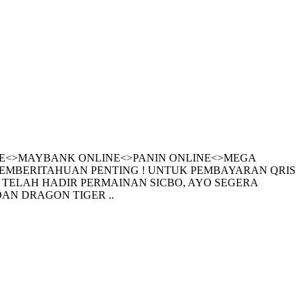
INE<>MAYBANK ONLINE<>PANIN ONLINE<>MEGA
EMBERITAHUAN PENTING ! UNTUK PEMBAYARAN QRIS
NI TELAH HADIR PERMAINAN SICBO, AYO SEGERA
DAN DRAGON TIGER ..