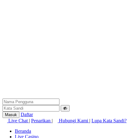
Daftar
Masuk
Live Chat
|
Penarikan
|
Hubungi Kami
|
Lupa Kata Sandi?
Beranda
Live Casino