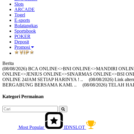
Slots
ARCADE
Togel
E-sports
Bolatangkas
Sportsbook
POKER
Deposit
Promosi
Berita
(08/08/2026)
BCA ONLINE<>BNI ONLINE<>MANDIRI ONLI
ONLINE<>JENIUS ONLINE<>SINARMAS ONLINE<>BSI O
ONLINE 24JAM SETIAP HARINYA ! ..
(08/08/2026)
Link alter
BERGABUNG BERSAMA KAMI. ..
(08/08/2026)
TELAH HA
Kategori Permainan
Most Popular
IDNSLOT